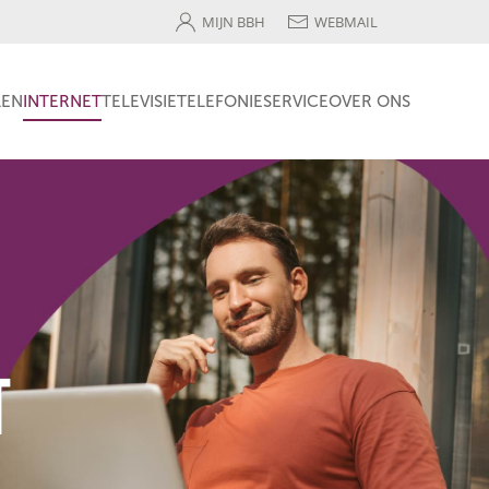
MIJN BBH
WEBMAIL
LEN
INTERNET
TELEVISIE
TELEFONIE
SERVICE
OVER ONS
T